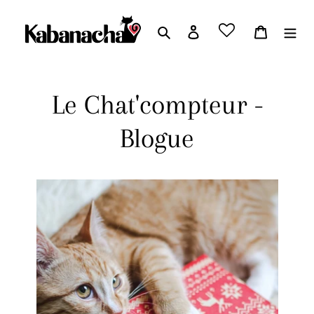
Passer
Rechercher
Se connecter
Panier
au
contenu
Le Chat'compteur -
Blogue